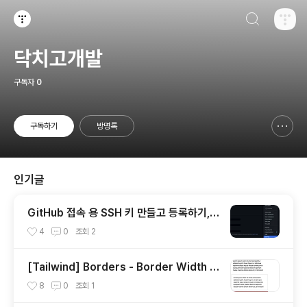
검색하기
티스토리
닥치고개발
구독자
0
구독하기
방명록
신고하기 레이어
열기
인기글
GitHub 접속 용 SSH 키 만들고 등록하기, K
ey already in use 에러 대응
4
0
조회
2
[Tailwind] Borders - Border Width &
Colors, Border Radius, Outline
8
0
조회
1