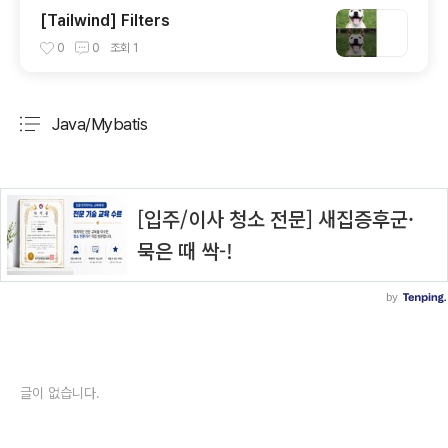
[Tailwind] Filters
0
0
조회
1
Java/Mybatis
분류 전체보기
주요 글 목록
글이 없습니다.