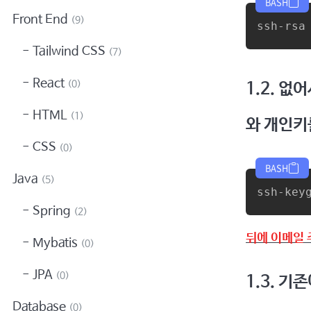
BASH
Front End
(9)
ssh-rsa
Tailwind CSS
(7)
React
(0)
1.2. 없
HTML
(1)
와 개인키
CSS
(0)
BASH
Java
(5)
ssh-key
Spring
(2)
뒤에 이메일 
Mybatis
(0)
JPA
(0)
1.3. 
Database
(0)