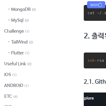
BASH
MongoDB
(0)
cat ~/.
MySql
(0)
Challenge
(1)
2. 출
TailWind
(0)
Flutter
(1)
ssh
-rsa
Useful Link
(0)
IOS
(1)
2.1. Gi
ANDROID
(1)
ETC
(4)