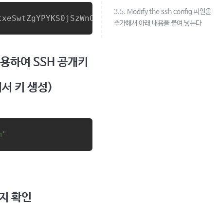
3.5. Modify the ssh config 파일을
txeSwtZgYPYKS0jSzWnOnNRLR1iilDdn/ufDvy5Pb2ty3
추가해서 아래 내용을 붙여 넣는다
이용하여 SSH 공개키
서 키 생성)
m"
지 확인