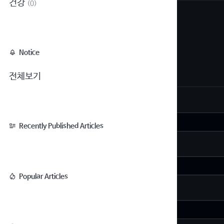
건강
(0)
Notice
전체보기
Recently Published Articles
Popular Articles