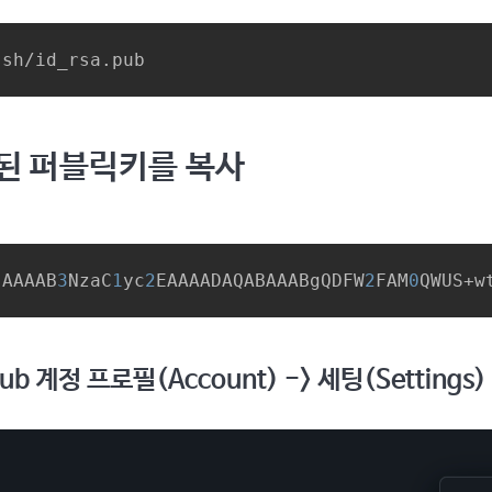
ssh/id_rsa.pub
력된 퍼블릭키를 복사
 AAAAB
3
NzaC
1
yc
2
EAAAADAQABAAABgQDFW
2
FAM
0
QWUS+w
thub 계정 프로필(Account) -> 세팅(Settings)