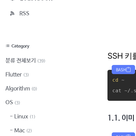
RSS
Category
SSH 
분류 전체보기
(39)
BASH
Flutter
(3)
cd
 ~ 

Algorithm
(0)
cat ~/.
OS
(3)
Linux
1.1. 이
(1)
Mac
(2)