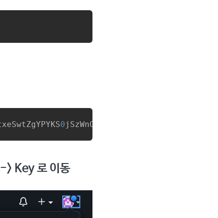
txeSwtZgYPYKS
0
jSzWnOnNRLR
1
iilDdn/ufDvy
5
Pb
2
ty
3
 -> Key 로 이동