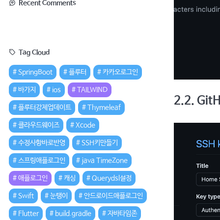
Recent Comments
Tag Cloud
SpringBoot
플루터
카카오로그인
바가지
ios
TAILWIND
2.2. Gi
플루터강제업데이트
Thymeleaf
클라우드웨이즈
Xcode
수정사항바로반영
SSH키만들기
스프링애플로그인
java TimeZone
애플로그인
캐싱
Querydsl설정
Swift
눈탱이
안드로이드애플로그인
Flutter
build.gradle
자바타임존